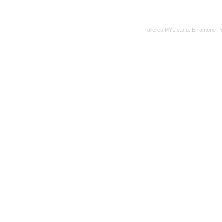
Talleres MYL s.a.u. Erramone 