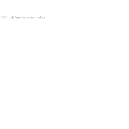
7 130
myl@myl.es
www.myl.es