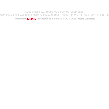
©2013 Myl s.a.u. Todos los derechos reservados.
Poligonoa, 1-3-5 E-20850 Mendaro (Gipuzkoa) Spain Phone +34 943 757 003 Fax +34 943 75
Powered by
Ingeniería de Sistemas, S.A.
© 2026 iVector WebSites