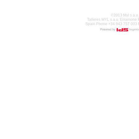
©2013 Myl s.a.u.
Talleres MYL s.a.u. Erramone
Spain Phone +34 943 757 003 
Powered by
Ingenie