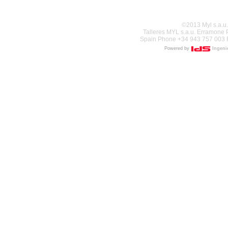
©2013 Myl s.a.u.
Talleres MYL s.a.u. Erramone
Spain Phone +34 943 757 003 
Powered by
Ingenie