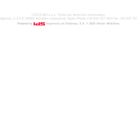
©2013 Myl s.a.u. Todos los derechos reservados.
Poligonoa, 1-3-5 E-20850 Mendaro (Gipuzkoa) Spain Phone +34 943 757 003 Fax +34 943 75
Powered by
Ingeniería de Sistemas, S.A.
© 2026 iVector WebSites