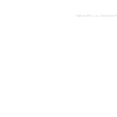
Talleres MYL s.a.u. Erramone 