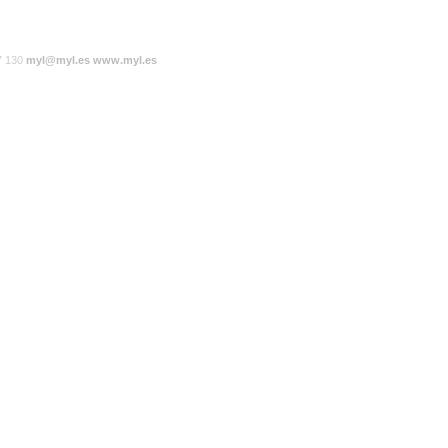
7 130
myl@myl.es
www.myl.es